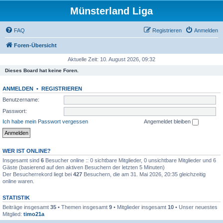
Münsterland Liga
FAQ
Registrieren
Anmelden
Foren-Übersicht
Aktuelle Zeit: 10. August 2026, 09:32
Dieses Board hat keine Foren.
ANMELDEN
•
REGISTRIEREN
Benutzername:
Passwort:
Ich habe mein Passwort vergessen
Angemeldet bleiben
WER IST ONLINE?
Insgesamt sind
6
Besucher online :: 0 sichtbare Mitglieder, 0 unsichtbare Mitglieder und 6
Gäste (basierend auf den aktiven Besuchern der letzten 5 Minuten)
Der Besucherrekord liegt bei
427
Besuchern, die am 31. Mai 2026, 20:35 gleichzeitig
online waren.
STATISTIK
Beiträge insgesamt
35
• Themen insgesamt
9
• Mitglieder insgesamt
10
• Unser neuestes
Mitglied:
timo21a