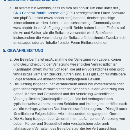
Du nimmst zur Kenntnis, dass es sich bei phpBB um eine unter der „
GNU General Public License v2
“ (GPL) bereitgestellten Foren-Software
von phpBB Limited (www.phpbb.com) handelt; deutschsprachige
Informationen werden durch die deutschsprachige Community unter
www.phpbb.de zur Verfügung gestellt. Beide haben keinen Einfluss auf
die Art und Weise, wie die Software verwendet wird. Sie können
insbesondere die Verwendung der Software für bestimmte Zwecke nicht
untersagen oder auf Inhalte fremder Foren Einfluss nehmen.
5. GEWÄHRLEISTUNG
Der Betreiber haftet mit Ausnahme der Verletzung von Leben, Körper
und Gesundheit und der Verletzung wesentlicher Vertragspflichten
(Kardinalpflichten) nur für Schäden, die auf ein vorsätzliches oder grob
fahrlässiges Verhalten zurückzuführen sind. Dies gilt auch für mittelbare
Folgeschäden wie insbesondere entgangenen Gewinn.
Die Haftung ist gegenüber Verbrauchern außer bei vorsätzlichem oder
grob fahrlässigem Verhalten oder bei Schäden aus der Verletzung von
Leben, Körper und Gesundheit und der Verletzung wesentlicher
Vertragspflichten (Kardinalpflichten) auf die bei Vertragsschluss
typischerweise vorhersehbaren Schäden und im übrigen der Höhe nach
auf die vertragstypischen Durchschnittsschäden begrenzt. Dies gilt auch
für mittelbare Folgeschäden wie insbesondere entgangenen Gewinn.
Die Haftung ist gegenüber Unternehmern außer bei der Verletzung von
Leben, Körper und Gesundheit oder vorsätzlichem oder grob
fahrlässigem Verhalten des Betreibers auf die bei Vertragsschluss